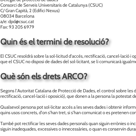
Consorci de Serveis Universitaris de Catalunya (CSUC)
C/ Gran Capità, 2 (Edifici Nexus)
08034 Barcelona
a/e: dpd@csuc.cat
Fax: 93 205 6979
Quin és el termini de resolució?
El CSUC resoldrà sobre la sol·licitud d'accés, rectificació, cancel·lació i
que el CSUC no disposi de dades del sol·licitant, se li comunicarà igualm
Què són els drets ARCO?
Segons l'Autoritat Catalana de Protecció de Dades, el control sobre les 
rectificació, cancel·lació i oposició), que donen a la persona la potestat d
Qualsevol persona pot sol·licitar accés a les seves dades i obtenir infor
quins usos concrets, d'on s'han tret, si s'han comunicat o es pretenen com
També pot rectificar les seves dades personals quan siguin errònies o in
siguin inadequades, excessives o innecessàries, o quan es conservin dura