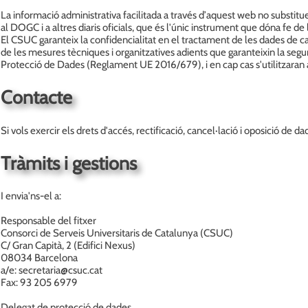
La informació administrativa facilitada a través d’aquest web no substitue
al DOGC i a altres diaris oficials, que és l'únic instrument que dóna fe de l
El CSUC garanteix la confidencialitat en el tractament de les dades de ca
de les mesures tècniques i organitzatives adients que garanteixin la 
Protecció de Dades (Reglament UE 2016/679), i en cap cas s'utilitzaran a
Contacte
Si vols exercir els drets d'accés, rectificació, cancel·lació i oposició d
Tràmits i gestions
I envia'ns-el a:
Responsable del fitxer
Consorci de Serveis Universitaris de Catalunya (CSUC)
C/ Gran Capità, 2 (Edifici Nexus)
08034 Barcelona
a/e: secretaria@csuc.cat
Fax: 93 205 6979
Delegat de protecció de dades